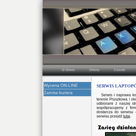
O firmie
Oferta
Cennik
Wycena ON-LINE
SERWIS LAPTOPÓ
Zamów kuriera
Serwis i naprawa ko
terenie Pruszkowa i ok
odbiorami z naszej s
współpracujemy z firm
dostarcza do serwisu 
serwisu przejdź
tutaj
.