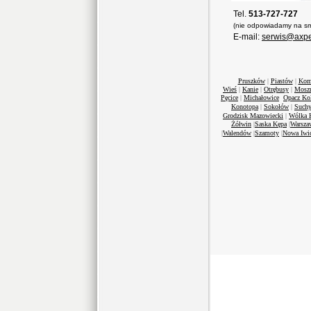
Tel.
513-727-727
(nie odpowiadamy na sm
E-mail:
serwis@axpe
Pruszków
|
Piastów
|
Kom
Wieś
|
Kanie
|
Otrębusy
|
Mosz
Pęcice
|
Michałowice
Opacz Ko
Konotopa
|
Sokołów
|
Suchy
Grodzisk Mazowiecki
|
Wólka 
Żółwin
|
Saska Kępa
|
Warsza
|
Walendów
|
Szamoty
|
Nowa Iwi