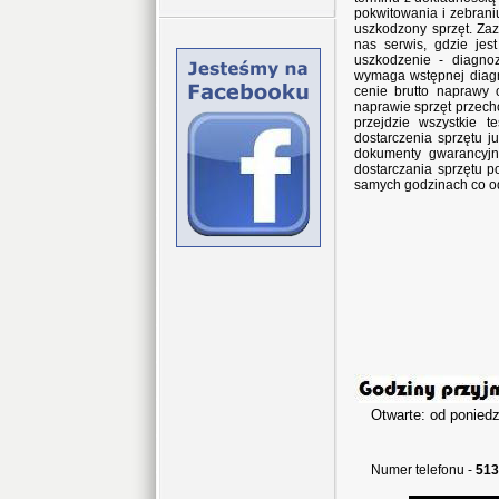
pokwitowania i zebran
uszkodzony sprzęt. Za
nas serwis, gdzie jes
uszkodzenie - diagno
wymaga wstępnej diagn
cenie brutto naprawy 
naprawie sprzęt przec
przejdzie wszystkie 
dostarczenia sprzętu j
dokumenty gwarancyjne
dostarczania sprzętu p
samych godzinach co o
Otwarte: od poniedz
w sob
Numer telefonu -
513