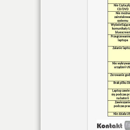
Nie Czyta pł
CD/DVD
Nie można
zainstalowa
systemu
Wyświetlające
komunikaty t
bluescree
Przegrzewanie
laptopa
Zalanie lapt
Nie wykrywa
urządzeń U
Zerowanie god
Brak pliku D
Laptop zawie
się podczas p
na baterii
Zawieszani
podczas pra
Nie działa U