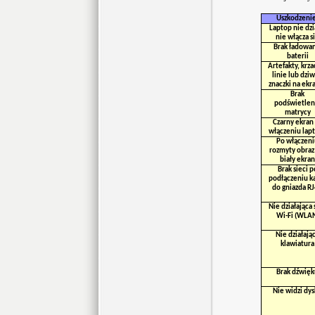
Uszkodzeni
Laptop nie dzi
nie włącza s
Brak ładowan
baterii
Artefakty, krza
linie lub dzi
znaczki na ekr
Brak
podświetlen
matrycy
Czarny ekran
włączeniu lap
Po włączeni
rozmyty obraz
biały ekran
Brak sieci p
podłączeniu k
do gniazda R
Nie działająca 
Wi-Fi (WLA
Nie działają
klawiatura
Brak dźwięk
Nie widzi dy