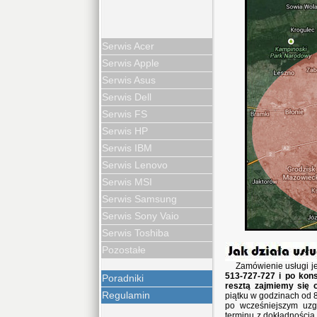
Serwis Acer
Serwis Apple
Serwis Asus
Serwis Dell
Serwis FS
Serwis HP
Serwis IBM
Serwis Lenovo
Serwis MSI
Serwis Samsung
Serwis Sony Vaio
Serwis Toshiba
Pozostałe
Zamówienie usługi j
513-727-727 i po kons
Poradniki
resztą zajmiemy się 
Regulamin
piątku w godzinach od 8
po wcześniejszym uzg
terminu z dokładnością