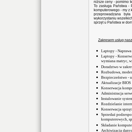
niższe ceny - pomimo 
To zasługa Państwa -
komputerowego - my z k
przeprowadzana była
wykorzystaniu wszelkic
sprzęt u Państwa w do
Zakresem usług naszej
Laptopy - Naprawa
Laptopy - Konserwa
wymiana matryc, 
Doradztwo w zakre
Rozbudowa, modern
Bezpieczeństwo - u
Aktualizacje BIOS
Konserwacja kompu
Administracja serw
Instalowanie syst
Rozdzielanie inter
Konserwacja sprzęt
Sprzedaż podzespo
komputerowych, s
Składanie kompute
Archiwizacja dany