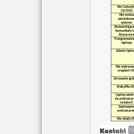
Nie Czyta pł
CD/DVD
Nie można
zainstalowa
systemu
Wyświetlające
komunikaty t
bluescree
Przegrzewanie
laptopa
Zalanie lapt
Nie wykrywa
urządzeń U
Zerowanie god
Brak pliku D
Laptop zawie
się podczas p
na baterii
Zawieszani
podczas pra
Nie działa U