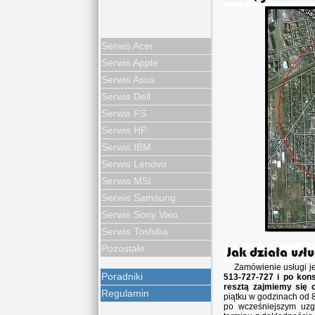
Serwis Acer
Serwis Apple
Serwis Asus
Serwis Dell
Serwis FS
Serwis HP
Serwis IBM
Serwis Lenovo
Serwis MSI
Serwis Samsung
Serwis Sony Vaio
Serwis Toshiba
Pozostałe
Zamówienie usługi j
Poradniki
513-727-727 i po kons
resztą zajmiemy się 
Regulamin
piątku w godzinach od 8
po wcześniejszym uzg