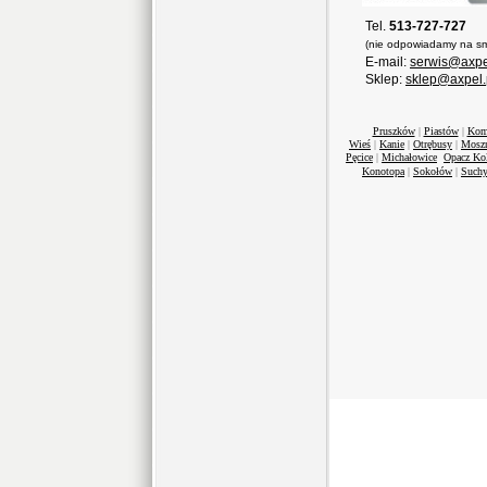
Tel.
513-727-727
(nie odpowiadamy na sm
E-mail:
serwis@axpe
Sklep:
sklep@axpel.
Pruszków
|
Piastów
|
Kom
Wieś
|
Kanie
|
Otrębusy
|
Mosz
Pęcice
|
Michałowice
Opacz Ko
Konotopa
|
Sokołów
|
Suchy