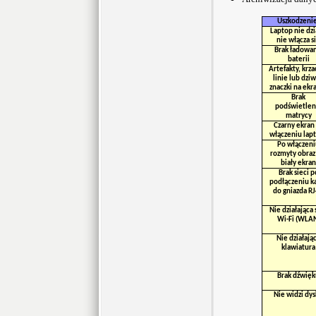
Uszkodzeni
Laptop nie dzi
nie włącza s
Brak ładowan
baterii
Artefakty, krza
linie lub dzi
znaczki na ekr
Brak
podświetlen
matrycy
Czarny ekran
włączeniu lap
Po włączeni
rozmyty obraz
biały ekran
Brak sieci p
podłączeniu k
do gniazda R
Nie działająca 
Wi-Fi (WLA
Nie działają
klawiatura
Brak dźwięk
Nie widzi dy