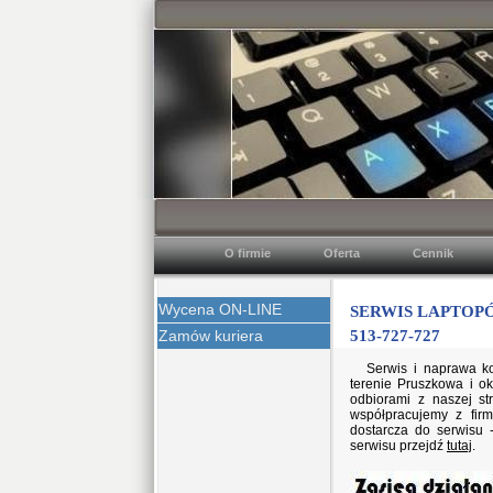
O firmie
Oferta
Cennik
Wycena ON-LINE
SERWIS LAPTOPÓ
Zamów kuriera
513-727-727
Serwis i naprawa k
terenie Pruszkowa i o
odbiorami z naszej s
współpracujemy z firm
dostarcza do serwisu 
serwisu przejdź
tutaj
.