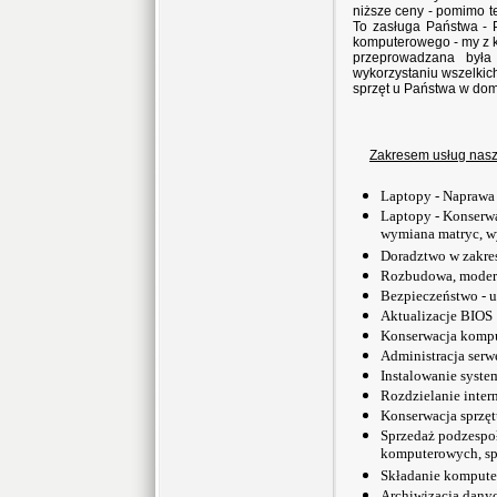
niższe ceny - pomimo 
To zasługa Państwa -
komputerowego - my z k
przeprowadzana była
wykorzystaniu wszelkic
sprzęt u Państwa w do
Zakresem usług naszej
Laptopy - Naprawa
Laptopy - Konserwa
wymiana matryc, 
Doradztwo w zakre
Rozbudowa, modern
Bezpieczeństwo - u
Aktualizacje BIOS
Konserwacja kompu
Administracja serw
Instalowanie syst
Rozdzielanie inter
Konserwacja sprzęt
Sprzedaż podzespo
komputerowych, s
Składanie kompute
Archiwizacja dany