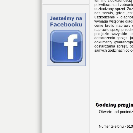
terminu z dokładnością
pokwitowania i zebran
uszkodzony sprzęt. Za
nas serwis, gdzie jes
uszkodzenie - diagno
wymaga wstępnej diagn
cenie brutto naprawy 
naprawie sprzęt przec
przejdzie wszystkie 
dostarczenia sprzętu j
dokumenty gwarancyjne
dostarczania sprzętu p
samych godzinach co o
Otwarte: od poniedz
w sob
Numer telefonu -
513