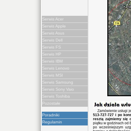
Serwis Acer
Serwis Apple
Serwis Asus
Serwis Dell
Serwis FS
Serwis HP
Serwis IBM
Serwis Lenovo
Serwis MSI
Serwis Samsung
Serwis Sony Vaio
Serwis Toshiba
Pozostałe
Zamówienie usługi j
Poradniki
513-727-727 i po kons
resztą zajmiemy się 
Regulamin
piątku w godzinach od 8
po wcześniejszym uzg