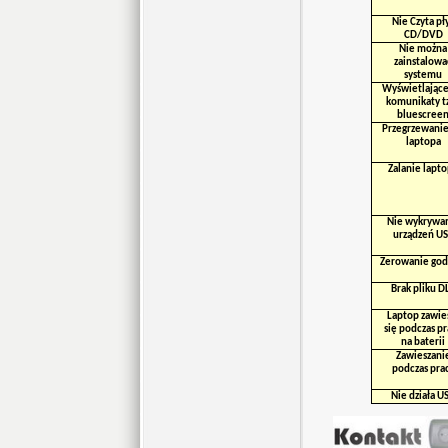
Nie Czyta pł
CD/DVD
Nie można
zainstalowa
systemu
Wyświetlające
komunikaty t
bluescree
Przegrzewanie
laptopa
Zalanie lapt
Nie wykrywa
urządzeń U
Zerowanie god
Brak pliku D
Laptop zawie
się podczas p
na baterii
Zawieszani
podczas pra
Nie działa U