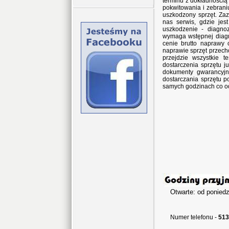
terminu z dokładnością
pokwitowania i zebran
uszkodzony sprzęt. Za
nas serwis, gdzie jes
uszkodzenie - diagno
wymaga wstępnej diagn
cenie brutto naprawy 
naprawie sprzęt przec
przejdzie wszystkie 
dostarczenia sprzętu j
dokumenty gwarancyjne
dostarczania sprzętu p
samych godzinach co o
Otwarte: od poniedz
w sob
Numer telefonu -
513