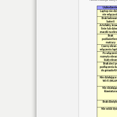
Uszkodzeni
Laptop nie dzi
nie włącza s
Brak ładowan
baterii
Artefakty, krza
linie lub dzi
znaczki na ekr
Brak
podświetlen
matrycy
Czarny ekran
włączeniu lap
Po włączeni
rozmyty obraz
biały ekran
Brak sieci p
podłączeniu k
do gniazda R
Nie działająca 
Wi-Fi (WLA
Nie działają
klawiatura
Brak dźwięk
Nie widzi dy