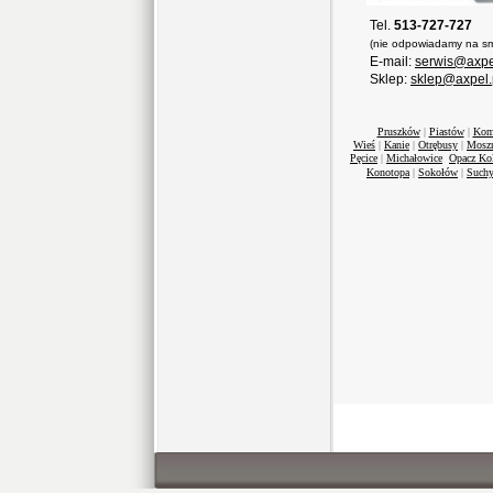
Tel.
513-727-727
(nie odpowiadamy na sm
E-mail:
serwis@axpe
Sklep:
sklep@axpel.
Pruszków
|
Piastów
|
Kom
Wieś
|
Kanie
|
Otrębusy
|
Mosz
Pęcice
|
Michałowice
Opacz Ko
Konotopa
|
Sokołów
|
Suchy