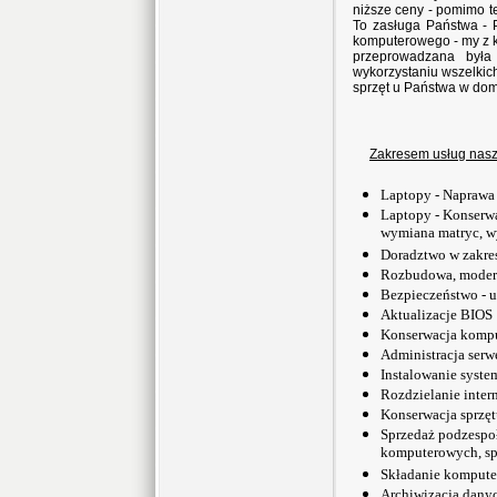
niższe ceny - pomimo 
To zasługa Państwa -
komputerowego - my z k
przeprowadzana była
wykorzystaniu wszelkic
sprzęt u Państwa w do
Zakresem usług naszej
Laptopy - Naprawa
Laptopy - Konserwa
wymiana matryc, 
Doradztwo w zakre
Rozbudowa, modern
Bezpieczeństwo - u
Aktualizacje BIOS
Konserwacja kompu
Administracja serw
Instalowanie syst
Rozdzielanie inter
Konserwacja sprzęt
Sprzedaż podzespo
komputerowych, s
Składanie kompute
Archiwizacja dany