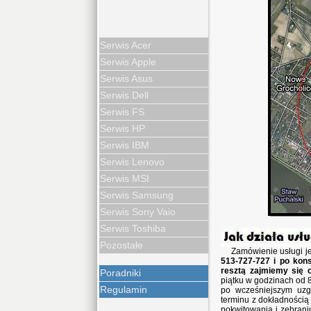
Serwis Acer
Serwis Apple
Serwis Asus
Serwis Dell
Serwis FS
Serwis HP
Serwis IBM
Serwis Lenovo
Serwis MSI
Serwis Samsung
Serwis Sony Vaio
Serwis Toshiba
Pozostałe
Zamówienie usługi j
513-727-727 i po kons
resztą zajmiemy się 
Poradniki
piątku w godzinach od 8
Regulamin
po wcześniejszym uzg
terminu z dokładnością
pokwitowania i zebran