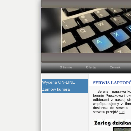
O firmie
Oferta
Cennik
Wycena ON-LINE
SERWIS LAPTOPÓ
Zamów kuriera
Serwis i naprawa k
terenie Pruszkowa i ok
odbiorami z naszej s
współpracujemy z firm
dostarcza do serwisu 
serwisu przejdź
tutaj
.