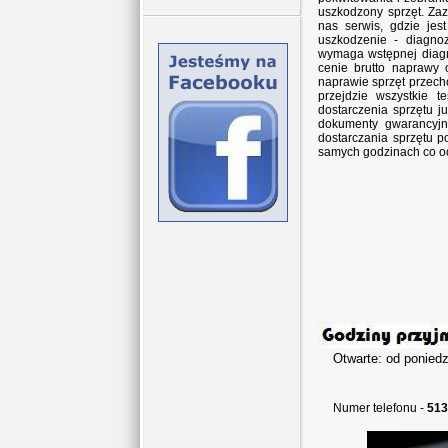
uszkodzony sprzęt. Za
nas serwis, gdzie jes
uszkodzenie - diagno
wymaga wstępnej diagn
cenie brutto naprawy 
naprawie sprzęt przec
przejdzie wszystkie 
dostarczenia sprzętu j
dokumenty gwarancyjne
dostarczania sprzętu p
samych godzinach co o
Otwarte: od poniedz
w sob
Numer telefonu -
513