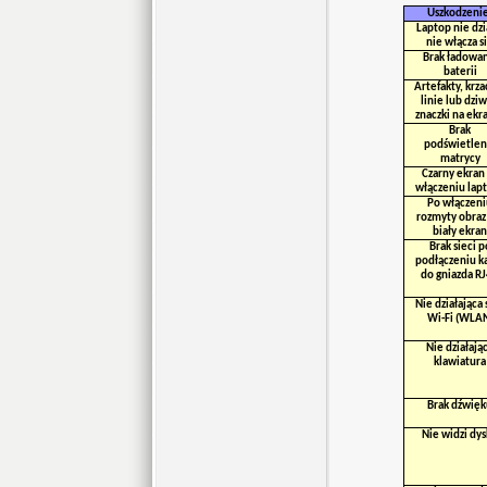
Uszkodzeni
Laptop nie dzi
nie włącza s
Brak ładowan
baterii
Artefakty, krza
linie lub dzi
znaczki na ekr
Brak
podświetlen
matrycy
Czarny ekran
włączeniu lap
Po włączeni
rozmyty obraz
biały ekran
Brak sieci p
podłączeniu k
do gniazda R
Nie działająca 
Wi-Fi (WLA
Nie działają
klawiatura
Brak dźwięk
Nie widzi dy