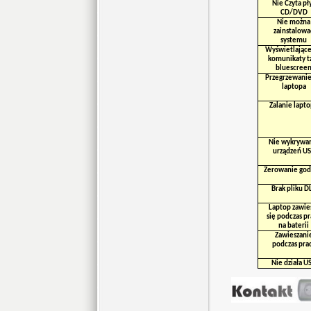
Nie Czyta pł
CD/DVD
Nie można
zainstalowa
systemu
Wyświetlające
komunikaty t
bluescree
Przegrzewanie
laptopa
Zalanie lapt
Nie wykrywa
urządzeń U
Zerowanie god
Brak pliku D
Laptop zawie
się podczas p
na baterii
Zawieszani
podczas pra
Nie działa U