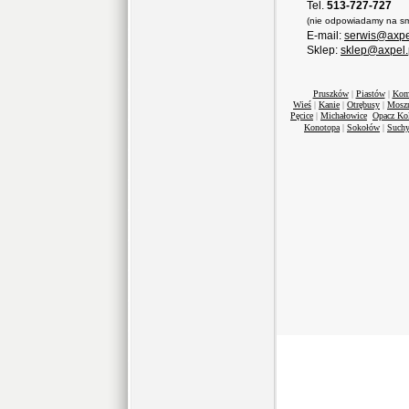
Tel.
513-727-727
(nie odpowiadamy na sm
E-mail:
serwis@axpe
Sklep:
sklep@axpel.
Pruszków
|
Piastów
|
Kom
Wieś
|
Kanie
|
Otrębusy
|
Mosz
Pęcice
|
Michałowice
Opacz Ko
Konotopa
|
Sokołów
|
Suchy