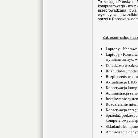
To zasługa Państwa -
komputerowego - my z k
przeprowadzana była
wykorzystaniu wszelkic
sprzęt u Państwa w do
Zakresem usług naszej
Laptopy - Naprawa
Laptopy - Konserwa
wymiana matryc, 
Doradztwo w zakre
Rozbudowa, modern
Bezpieczeństwo - u
Aktualizacje BIOS
Konserwacja kompu
Administracja serw
Instalowanie syst
Rozdzielanie inter
Konserwacja sprzęt
Sprzedaż podzespo
komputerowych, s
Składanie kompute
Archiwizacja dany