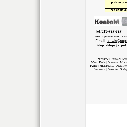
podczas pra
Nie działa U
Tel.
513-727-727
(nie odpowiadamy na sm
E-mail:
serwis@axpe
Sklep:
sklep@axpel.
Pruszków
|
Piastów
|
Kom
Wieś
|
Kanie
|
Otrębusy
|
Mosz
Pęcice
|
Michałowice
Opacz Ko
Konotopa
|
Sokołów
|
Suchy