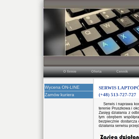
O firmie
Oferta
Cennik
Wycena ON-LINE
SERWIS LAPTOP
Zamów kuriera
(+48) 513-727-727
Serwis i naprawa ko
terenie Pruszkowa i ok
Zasięg działania z odb
tym obrębem współprac
bezpiecznie dostarcza 
działania serwisu przej