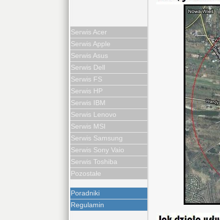
Serwis Acer
Serwis Apple
Serwis Asus
Serwis Dell
Serwis FS
Serwis HP
Serwis IBM
Serwis Lenovo
Serwis MSI
Serwis Samsung
Serwis Sony Vaio
Serwis Toshiba
Pozostałe
Poradniki
Regulamin