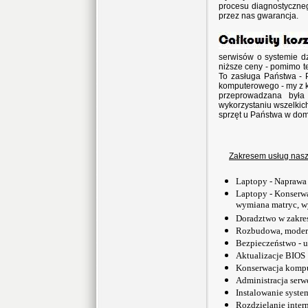
procesu diagnostyczneg
przez nas gwarancja.
serwisów o systemie dz
niższe ceny - pomimo 
To zasługa Państwa -
komputerowego - my z k
przeprowadzana była
wykorzystaniu wszelkic
sprzęt u Państwa w do
Zakresem usług naszej
Laptopy - Naprawa
Laptopy - Konserwa
wymiana matryc, 
Doradztwo w zakre
Rozbudowa, modern
Bezpieczeństwo - u
Aktualizacje BIOS
Konserwacja kompu
Administracja serw
Instalowanie syst
Rozdzielanie inter