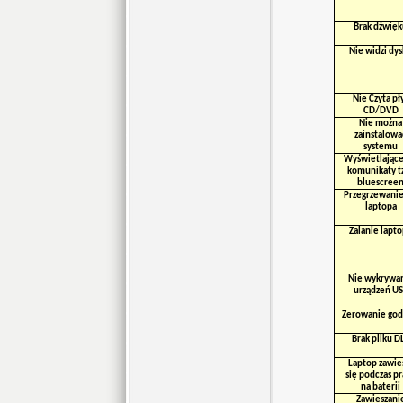
Brak dźwięk
Nie widzi dy
Nie Czyta pł
CD/DVD
Nie można
zainstalowa
systemu
Wyświetlające
komunikaty t
bluescree
Przegrzewanie
laptopa
Zalanie lapt
Nie wykrywa
urządzeń U
Zerowanie god
Brak pliku D
Laptop zawie
się podczas p
na baterii
Zawieszani