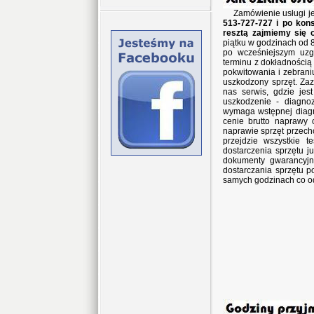
Zamówienie usługi j
513-727-727 i po kons
resztą zajmiemy się 
piątku w godzinach od 8
po wcześniejszym uzg
terminu z dokładnością
pokwitowania i zebran
uszkodzony sprzęt. Za
nas serwis, gdzie jes
uszkodzenie - diagno
wymaga wstępnej diagn
cenie brutto naprawy 
naprawie sprzęt przec
przejdzie wszystkie 
dostarczenia sprzętu j
dokumenty gwarancyjne
dostarczania sprzętu p
samych godzinach co o