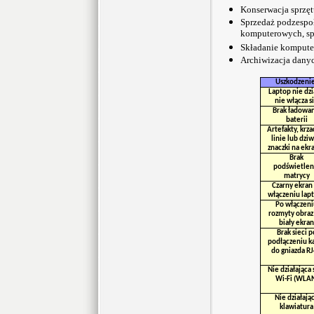
Konserwacja sprzęt
Sprzedaż podzespo
komputerowych, s
Składanie kompute
Archiwizacja dany
Uszkodzeni
Laptop nie dzi
nie włącza s
Brak ładowan
baterii
Artefakty, krza
linie lub dzi
znaczki na ekr
Brak
podświetlen
matrycy
Czarny ekran
włączeniu lap
Po włączeni
rozmyty obraz
biały ekran
Brak sieci p
podłączeniu k
do gniazda R
Nie działająca 
Wi-Fi (WLA
Nie działają
klawiatura