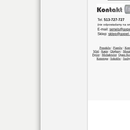
Tel.
513-727-727
(nie odpowiadamy na sm
E-mail:
serwis@axpe
Sklep:
sklep@axpel.
Pruszków
|
Piastów
|
Kom
Wieś
|
Kanie
|
Otrębusy
|
Mosz
Pęcice
|
Michałowice
Opacz Ko
Konotopa
|
Sokołów
|
Suchy