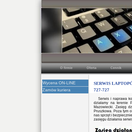
O firmie
Oferta
Cennik
Wycena ON-LINE
SERWIS LAPTOPÓ
Zamów kuriera
727-727
Serwis i naprawa ko
działamy na terenie 
Mazowiecki. Zasięg dz
Pruszkowa. Poza tym ob
nas sprzęt i bezpieczni
zasięgu działania serw