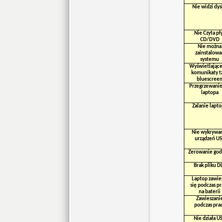
Nie widzi dy
Nie Czyta pł
CD/DVD
Nie można
zainstalowa
systemu
Wyświetlające
komunikaty t
bluescree
Przegrzewanie
laptopa
Zalanie lapt
Nie wykrywa
urządzeń U
Zerowanie god
Brak pliku D
Laptop zawie
się podczas p
na baterii
Zawieszani
podczas pra
Nie działa U