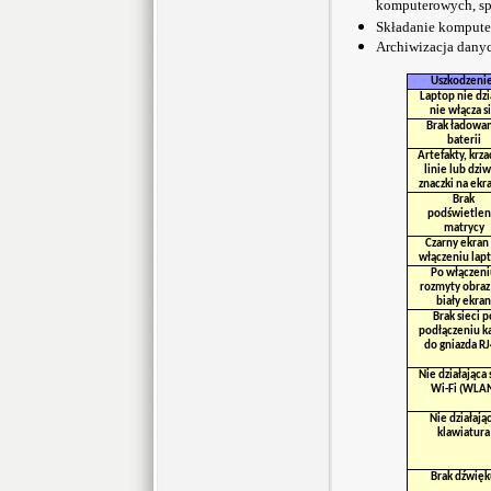
komputerowych, s
Składanie kompute
Archiwizacja dany
Uszkodzeni
Laptop nie dzi
nie włącza s
Brak ładowan
baterii
Artefakty, krza
linie lub dzi
znaczki na ekr
Brak
podświetlen
matrycy
Czarny ekran
włączeniu lap
Po włączeni
rozmyty obraz
biały ekran
Brak sieci p
podłączeniu k
do gniazda R
Nie działająca 
Wi-Fi (WLA
Nie działają
klawiatura
Brak dźwięk