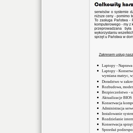
serwisów o systemie dz
niższe ceny - pomimo 
To zasługa Państwa -
komputerowego - my z k
przeprowadzana była
wykorzystaniu wszelkic
sprzęt u Państwa w do
Zakresem usług naszej
Laptopy - Naprawa
Laptopy - Konserwa
wymiana matryc, 
Doradztwo w zakre
Rozbudowa, modern
Bezpieczeństwo - u
Aktualizacje BIOS
Konserwacja kompu
Administracja serw
Instalowanie syst
Rozdzielanie inter
Konserwacja sprzęt
Sprzedaż podzespo