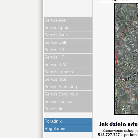
Serwis Acer
Serwis Apple
Serwis Asus
Serwis Dell
Serwis FS
Serwis HP
Serwis IBM
Serwis Lenovo
Serwis MSI
Serwis Samsung
Serwis Sony Vaio
Serwis Toshiba
Pozostałe
Poradniki
Regulamin
Zamówienie usługi j
513-727-727 i po kons