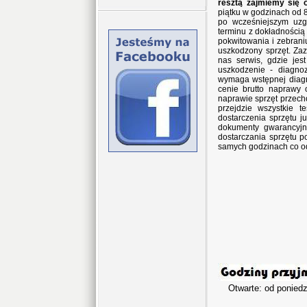
resztą zajmiemy się 
piątku w godzinach od 8
po wcześniejszym uzg
terminu z dokładnością
pokwitowania i zebran
uszkodzony sprzęt. Za
nas serwis, gdzie jes
uszkodzenie - diagno
wymaga wstępnej diagn
cenie brutto naprawy 
naprawie sprzęt przec
przejdzie wszystkie 
dostarczenia sprzętu j
dokumenty gwarancyjne
dostarczania sprzętu p
samych godzinach co o
Otwarte: od poniedz
w sob