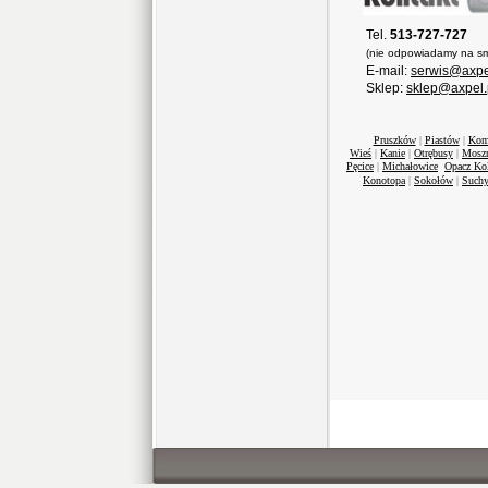
Tel.
513-727-727
(nie odpowiadamy na sm
E-mail:
serwis@axpe
Sklep:
sklep@axpel.
Pruszków
|
Piastów
|
Kom
Wieś
|
Kanie
|
Otrębusy
|
Mosz
Pęcice
|
Michałowice
Opacz Ko
Konotopa
|
Sokołów
|
Suchy