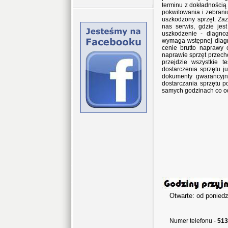
terminu z dokładnością
pokwitowania i zebran
uszkodzony sprzęt. Za
nas serwis, gdzie jes
uszkodzenie - diagno
wymaga wstępnej diagn
cenie brutto naprawy 
naprawie sprzęt przec
przejdzie wszystkie 
dostarczenia sprzętu j
dokumenty gwarancyjne
dostarczania sprzętu p
samych godzinach co o
Otwarte: od poniedz
w sob
Numer telefonu -
513