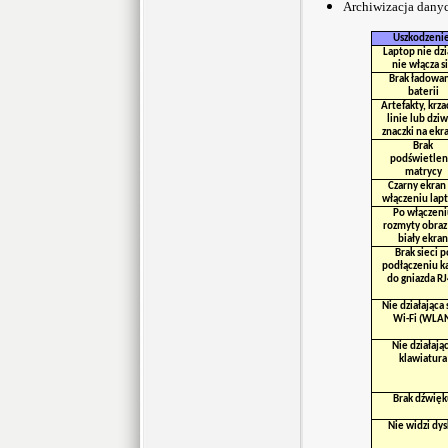
Archiwizacja dany
Uszkodzeni
Laptop nie dzi
nie włącza s
Brak ładowan
baterii
Artefakty, krza
linie lub dzi
znaczki na ekr
Brak
podświetlen
matrycy
Czarny ekran
włączeniu lap
Po włączeni
rozmyty obraz
biały ekran
Brak sieci p
podłączeniu k
do gniazda R
Nie działająca 
Wi-Fi (WLA
Nie działają
klawiatura
Brak dźwięk
Nie widzi dy