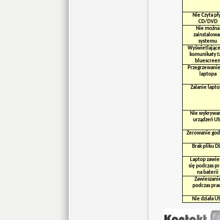
Nie Czyta pł
CD/DVD
Nie można
zainstalowa
systemu
Wyświetlające
komunikaty t
bluescree
Przegrzewanie
laptopa
Zalanie lapt
Nie wykrywa
urządzeń U
Zerowanie god
Brak pliku D
Laptop zawie
się podczas p
na baterii
Zawieszani
podczas pra
Nie działa U