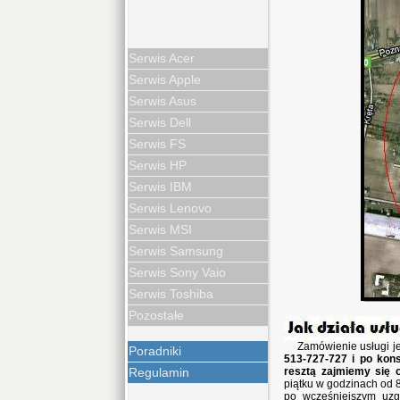
Serwis Acer
Serwis Apple
Serwis Asus
Serwis Dell
Serwis FS
Serwis HP
Serwis IBM
Serwis Lenovo
Serwis MSI
Serwis Samsung
Serwis Sony Vaio
Serwis Toshiba
Pozostałe
Zamówienie usługi j
Poradniki
513-727-727 i po kons
Regulamin
resztą zajmiemy się 
piątku w godzinach od 8
po wcześniejszym uzg