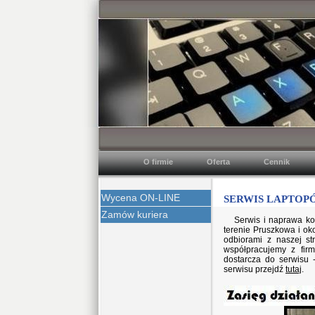
O firmie
Oferta
Cennik
Wycena ON-LINE
SERWIS LAPTOPÓ
Zamów kuriera
Serwis i naprawa ko
terenie Pruszkowa i ok
odbiorami z naszej s
współpracujemy z firm
dostarcza do serwisu 
serwisu przejdź
tutaj
.