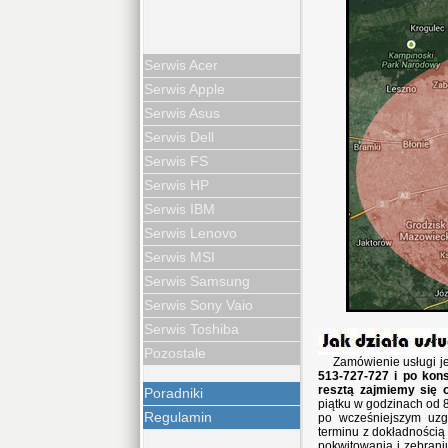
Serwis Acer
Serwis Apple
Serwis Asus
Serwis Dell
Serwis FS
Serwis HP
Serwis IBM
Serwis Lenovo
Serwis MSI
Serwis Samsung
Serwis Sony Vaio
Serwis Toshiba
Pozostałe
Zamówienie usługi j
513-727-727 i po kons
resztą zajmiemy się 
Poradniki
piątku w godzinach od 8
Regulamin
po wcześniejszym uzg
terminu z dokładnością
pokwitowania i zebran