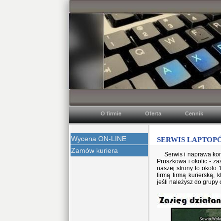
O firmie
Oferta
Cennik
Wycena ON-LINE
SERWIS LAPTOPÓW
Zamów kuriera
Serwis i naprawa kom
Pruszkowa i okolic - z
naszej strony to okoł
firmą firmą kurierską, 
jeśli należysz do grupy