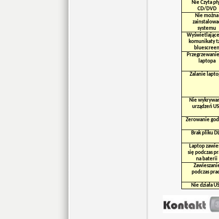
Nie Czyta pł
CD/DVD
Nie można
zainstalowa
systemu
Wyświetlające
komunikaty t
bluescree
Przegrzewanie
laptopa
Zalanie lapt
Nie wykrywa
urządzeń U
Zerowanie god
Brak pliku D
Laptop zawie
się podczas p
na baterii
Zawieszani
podczas pra
Nie działa U