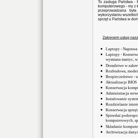
To zasługa Państwa -
komputerowego - my z k
przeprowadzana była
wykorzystaniu wszelkic
sprzęt u Państwa w do
Zakresem usług naszej
Laptopy - Naprawa
Laptopy - Konserwa
wymiana matryc, 
Doradztwo w zakre
Rozbudowa, modern
Bezpieczeństwo - u
Aktualizacje BIOS
Konserwacja kompu
Administracja serw
Instalowanie syst
Rozdzielanie inter
Konserwacja sprzęt
Sprzedaż podzespo
komputerowych, s
Składanie kompute
Archiwizacja dany