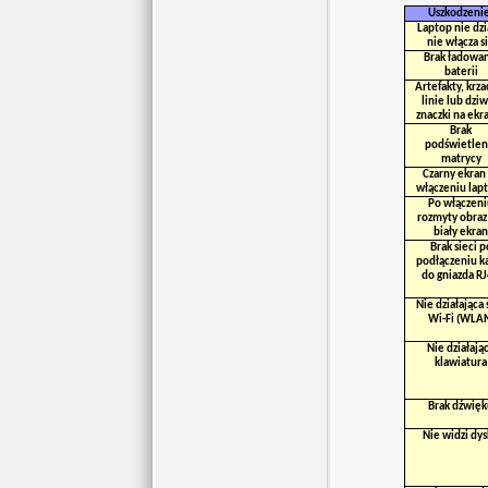
Uszkodzeni
Laptop nie dzi
nie włącza s
Brak ładowan
baterii
Artefakty, krza
linie lub dzi
znaczki na ekr
Brak
podświetlen
matrycy
Czarny ekran
włączeniu lap
Po włączeni
rozmyty obraz
biały ekran
Brak sieci p
podłączeniu k
do gniazda R
Nie działająca 
Wi-Fi (WLA
Nie działają
klawiatura
Brak dźwięk
Nie widzi dy