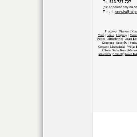
Tel.
513-727-727
(nie odpowiadamy na sm
E-mail:
serwis@axpe
Pruszków
|
Piastów
|
Kom
Wieś
|
Kanie
|
Otrębusy
|
Mosz
Pęcice
|
Michałowice
Opacz Ko
Konotopa
|
Sokołów
|
Suchy
Grodzisk Mazowiecki
|
Wólka 
Żółwin
|
Saska Kępa
|
Warsza
|
Walendów
|
Szamoty
|
Nowa Iwi