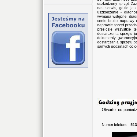
uszkodzony sprzęt. Za
nas serwis, gdzie jes
uszkodzenie - diagno
wymaga wstępnej diagn
cenie brutto naprawy 
naprawie sprzęt przec
przejdzie wszystkie 
dostarczenia sprzętu j
dokumenty gwarancyjne
dostarczania sprzętu p
samych godzinach co o
Otwarte: od poniedz
w sob
Numer telefonu -
513