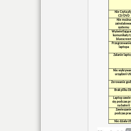
Nie Czyta pł
CD/DVD
Nie można
zainstalowa
systemu
Wyświetlające
komunikaty t
bluescree
Przegrzewanie
laptopa
Zalanie lapt
Nie wykrywa
urządzeń U
Zerowanie god
Brak pliku D
Laptop zawie
się podczas p
na baterii
Zawieszani
podczas pra
Nie działa U