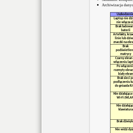
Archiwizacja dany
Uszkodzeni
Laptop nie dzi
nie włącza s
Brak ładowan
baterii
Artefakty, krza
linie lub dzi
znaczki na ekr
Brak
podświetlen
matrycy
Czarny ekran
włączeniu lap
Po włączeni
rozmyty obraz
biały ekran
Brak sieci p
podłączeniu k
do gniazda R
Nie działająca 
Wi-Fi (WLA
Nie działają
klawiatura
Brak dźwięk
Nie widzi dy