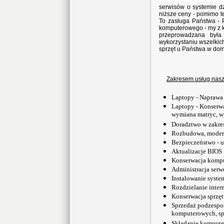
serwisów o systemie dz
niższe ceny - pomimo 
To zasługa Państwa -
komputerowego - my z k
przeprowadzana była
wykorzystaniu wszelkic
sprzęt u Państwa w do
Zakresem usług naszej
Laptopy - Naprawa
Laptopy - Konserwa
wymiana matryc, 
Doradztwo w zakre
Rozbudowa, modern
Bezpieczeństwo - u
Aktualizacje BIOS
Konserwacja kompu
Administracja serw
Instalowanie syst
Rozdzielanie inter
Konserwacja sprzęt
Sprzedaż podzespo
komputerowych, s
Składanie kompute