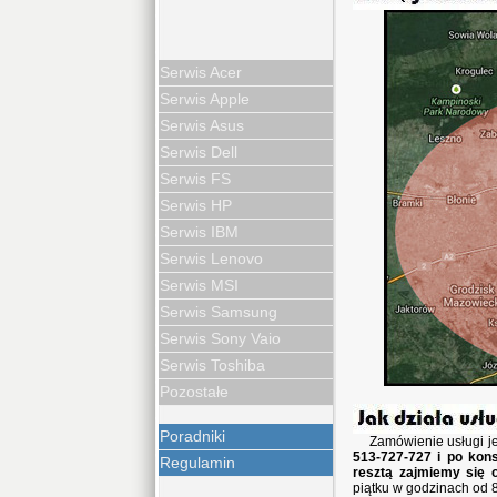
Serwis Acer
Serwis Apple
Serwis Asus
Serwis Dell
Serwis FS
Serwis HP
Serwis IBM
Serwis Lenovo
Serwis MSI
Serwis Samsung
Serwis Sony Vaio
Serwis Toshiba
Pozostałe
Poradniki
Zamówienie usługi j
513-727-727 i po kons
Regulamin
resztą zajmiemy się 
piątku w godzinach od 8