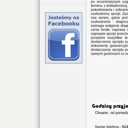
po wcześniejszym uzg
terminu z dokładnością
pokwitowania i zebran
uszkodzony sprzęt. Za
nas serwis, gdzie jes
uszkodzenie - diagno
wymaga wstępnej diagn
cenie brutto naprawy 
naprawie sprzęt przec
przejdzie wszystkie 
dostarczenia sprzętu j
dokumenty gwarancyjne
dostarczania sprzętu p
samych godzinach co o
Otwarte: od poniedz
w sob
Numer telefonu -
513