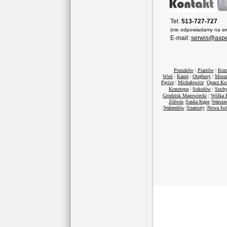
Tel.
513-727-727
(nie odpowiadamy na sm
E-mail:
serwis@axpe
Pruszków
|
Piastów
|
Kom
Wieś
|
Kanie
|
Otrębusy
|
Mosz
Pęcice
|
Michałowice
Opacz Ko
Konotopa
|
Sokołów
|
Suchy
Grodzisk Mazowiecki
|
Wólka 
Żółwin
|
Saska Kępa
|
Warsza
|
Walendów
|
Szamoty
|
Nowa Iwi