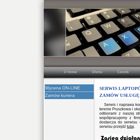
O firmie
Oferta
Cennik
Wycena ON-LINE
SERWIS 
Zamów kuriera
ZAMÓW USŁUGĘ (+
Serwis i naprawa ko
terenie Pruszkowa i oko
odbiorami z naszej s
współpracujemy z firm
dostarcza do serwisu 
serwisu przejdź
tutaj
.